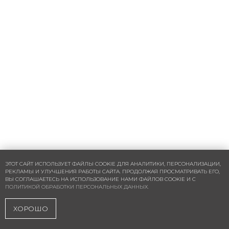
ЭТОТ САЙТ ИСПОЛЬЗУЕТ ФАЙЛЫ COOKIE ДЛЯ АНАЛИТИКИ, ПЕРСОНАЛИЗАЦИИ,
РЕКЛАМЫ И УЛУЧШЕНИЯ РАБОТЫ САЙТА. ПРОДОЛЖАЯ ПРОСМАТРИВАТЬ ЕГО,
ВЫ СОГЛАШАЕТЕСЬ НА ИСПОЛЬЗОВАНИЕ НАМИ ФАЙЛОВ COOKIE И С
ПОЛИТИКОЙ ОБРАБОТКИ ПЕРСОНАЛЬНЫХ ДАННЫХ.
Консультация
ХОРОШО