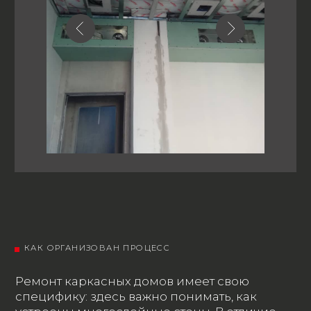
ВНУТРЕННЯЯ
ОТДЕЛКА
Монтируем гипсокартон, обшиваем
стены деревом или вагонкой, делаем
покраску, укладываем ламинат или
плитку. Постепенно дом обретает
готовый вид.
ВНЕШНЯЯ ОТДЕЛКА И СДАЧА
Облицовываем фасад сайдингом или
панелями, монтируем водосточную
систему, проводим финальную уборку.
Вы получаете дом под ключ - можно
заезжать и наслаждаться.