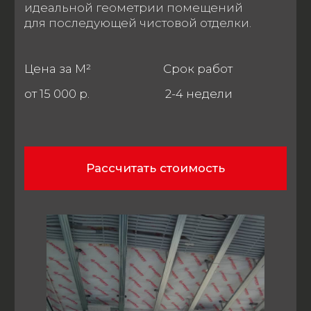
ВОССТАНОВЛЕНИЕ
КАРКАСА И КРОВЛИ
При необходимости меняем
поврежденные стойки,
ремонтируем крышу или делаем
полную реконструкцию дома. Если
нужно, пристраиваем веранду или
террасу - расширяем полезное
пространство.
МОНТАЖ
ИНЖЕНЕРНЫХ
СИСТЕМ
Занимаемся отоплением,
водоснабжением, проводим
электромонтажные работы. В каркасном
здании все коммуникации
прокладываем с учетом строгих норм
пожарной безопасности - здесь нельзя
рисковать.