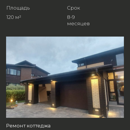
стен по маякам под последующую
шпаклевку.
Устройство пола: заливка высокоточной
стяжки (подготовка под любое
финишное покрытие).
Инженерные трассы: скрытая разводка
электросети и слаботочных систем.
Сантехническая подготовка: монтаж
выводов водоснабжения и канализации.
Формирование надежного
инженерного конструктива и
идеальной геометрии помещений
для последующей чистовой отделки.
Цена за М²
Срок работ
от 15 000 р.
2-4 недели
Рассчитать стоимость